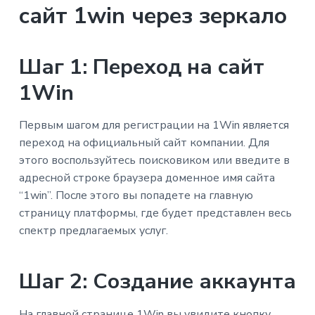
сайт 1win через зеркало
Шаг 1: Переход на сайт
1Win
Первым шагом для регистрации на 1Win является
переход на официальный сайт компании. Для
этого воспользуйтесь поисковиком или введите в
адресной строке браузера доменное имя сайта
“1win”. После этого вы попадете на главную
страницу платформы, где будет представлен весь
спектр предлагаемых услуг.
Шаг 2: Создание аккаунта
На главной странице 1Win вы увидите кнопку