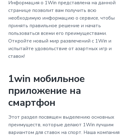
Информация о 1Win представлена на данной
странице позволит вам получить всю
необходимую информацию о сервисе, чтобы
принять правильное решение и начать
пользоваться всеми его преимуществами.
Откройте новый мир развлечений с 1Win и
испытайте удовольствие от азартных игр и
ставок!
1win мобильное
приложение на
смартфон
Этот раздел посвящен выделению основных
преимуществ, которые делают 1Win лучшим
вариантом для ставок на спорт. Наша компания