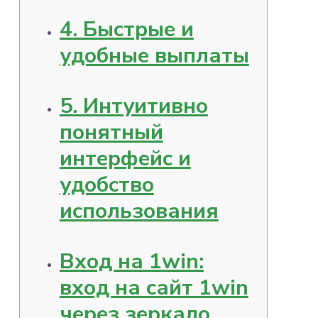
4. Быстрые и
удобные выплаты
5. Интуитивно
понятный
интерфейс и
удобство
использования
Вход на 1win:
вход на сайт 1win
через зеркало