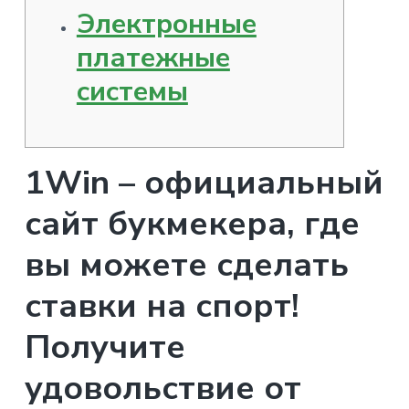
Электронные
платежные
системы
1Win – официальный
сайт букмекера, где
вы можете сделать
ставки на спорт!
Получите
удовольствие от