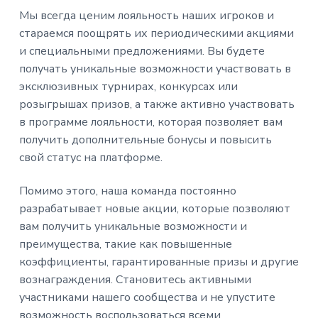
Мы всегда ценим лояльность наших игроков и
стараемся поощрять их периодическими акциями
и специальными предложениями. Вы будете
получать уникальные возможности участвовать в
эксклюзивных турнирах, конкурсах или
розыгрышах призов, а также активно участвовать
в программе лояльности, которая позволяет вам
получить дополнительные бонусы и повысить
свой статус на платформе.
Помимо этого, наша команда постоянно
разрабатывает новые акции, которые позволяют
вам получить уникальные возможности и
преимущества, такие как повышенные
коэффициенты, гарантированные призы и другие
вознаграждения. Становитесь активными
участниками нашего сообщества и не упустите
возможность воспользоваться всеми