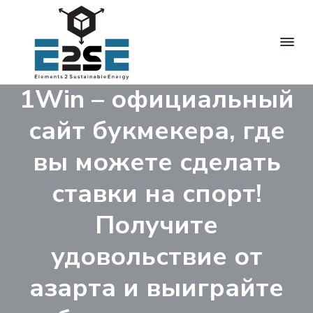
S
S
S
k
k
k
i
i
i
p
p
p
t
t
t
E
Innovative
1Win – официальный
o
o
o
Sustainable
l
Energy
p
m
f
e
Solutions
сайт букмекера, где
m
r
a
o
e
i
i
o
n
вы можете сделать
t
m
n
t
s
a
c
e
ставки на спорт!
t
r
o
r
o
S
Получите
y
n
u
n
t
s
удовольствие от
a
e
t
a
v
n
i
азарта и выиграйте
i
t
n
a
g