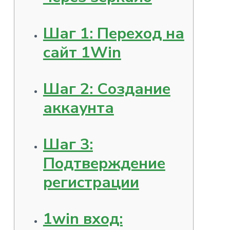
Шаг 1: Переход на
сайт 1Win
Шаг 2: Создание
аккаунта
Шаг 3:
Подтверждение
регистрации
1win вход: