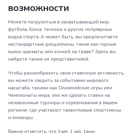
возможности
Можете погрузиться в захватывающий мир
футбола, бокса, тенниса и других популярных
видов спорта. А может быть, вы предпочитаете
нестандартные дисциплины, такие как горные
лыжи, шахматы или хоккей на траве? Здесь вы
найдете также их представителей.
Чтобы разнообразить свою ставочную активность,
вы можете следить за событиями мирового
масштаба, такими как Олимпийские игры или
Чемпионаты мира, или же сделать ставки на
независимые турниры и соревнования в вашем
регионе, где участвуют талантливые спортсмены
и команды.
Важно отметить, что 1win, 1 win, 1вин