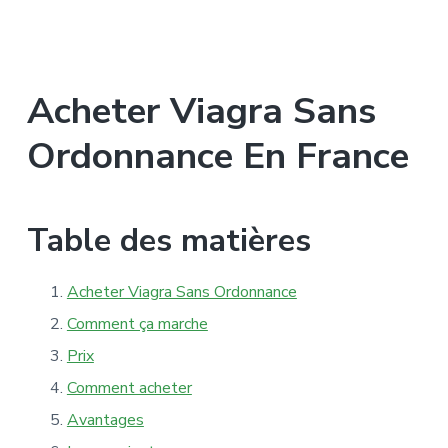
b
a
l
t
e
E
i
n
o
e
Acheter Viagra Sans
r
n
g
Ordonnance En France
y
Table des matières
Acheter Viagra Sans Ordonnance
Comment ça marche
Prix
Comment acheter
Avantages