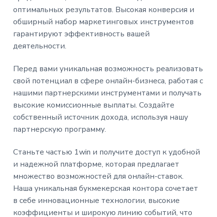
оптимальных результатов. Высокая конверсия и
обширный набор маркетинговых инструментов
гарантируют эффективность вашей
деятельности.
Перед вами уникальная возможность реализовать
свой потенциал в сфере онлайн-бизнеса, работая с
нашими партнерскими инструментами и получать
высокие комиссионные выплаты. Создайте
собственный источник дохода, используя нашу
партнерскую программу.
Станьте частью 1win и получите доступ к удобной
и надежной платформе, которая предлагает
множество возможностей для онлайн-ставок.
Наша уникальная букмекерская контора сочетает
в себе инновационные технологии, высокие
коэффициенты и широкую линию событий, что