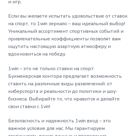
и игр.
Если вы желаете испытать удовольствие от ставок
на спорт, то 1win зеркало – ваш идеальный выбор!
Уникальный ассортимент спортивных событий и
привлекательные коэффициенты позволят вам
ощутить настоящую азартную атмосферу и
вдохновиться на победу.
1win – это не только ставки на спорт.
Букмекерская контора предлагает возможность
ставить на различные виды развлечений: от
киберспорта и реальности до политики и шоу-
бизнеса. Выбирайте то, что нравится и делайте
свои ставки с 1vin!
Безопасность и надежность 1win вход – это
важное условие для нас. Мы гарантируем
сохранность ваших данных и проведение