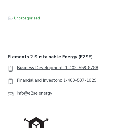
Uncategorized
Elements 2 Sustainable Energy (E2SE)
Business Development: 1-403-559-8788
Financial and Investors: 1-403-507-1029
info@e2se.energy