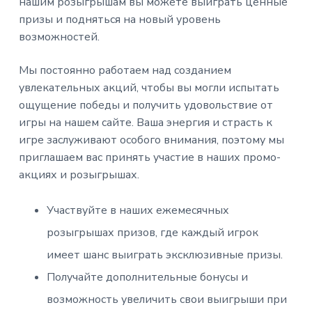
нашим розыгрышам вы можете выиграть ценные
призы и подняться на новый уровень
возможностей.
Мы постоянно работаем над созданием
увлекательных акций, чтобы вы могли испытать
ощущение победы и получить удовольствие от
игры на нашем сайте. Ваша энергия и страсть к
игре заслуживают особого внимания, поэтому мы
приглашаем вас принять участие в наших промо-
акциях и розыгрышах.
Участвуйте в наших ежемесячных
розыгрышах призов, где каждый игрок
имеет шанс выиграть эксклюзивные призы.
Получайте дополнительные бонусы и
возможность увеличить свои выигрыши при