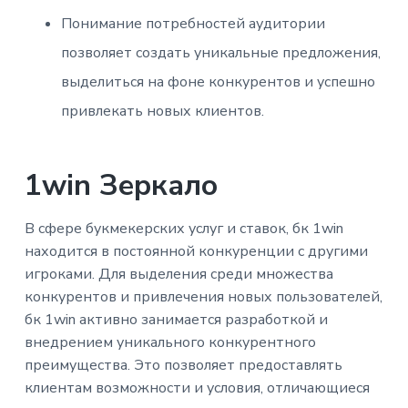
Понимание потребностей аудитории
позволяет создать уникальные предложения,
выделиться на фоне конкурентов и успешно
привлекать новых клиентов.
1win Зеркало
В сфере букмекерских услуг и ставок, бк 1win
находится в постоянной конкуренции с другими
игроками. Для выделения среди множества
конкурентов и привлечения новых пользователей,
бк 1win активно занимается разработкой и
внедрением уникального конкурентного
преимущества. Это позволяет предоставлять
клиентам возможности и условия, отличающиеся