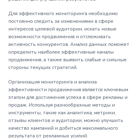
Для эффективного мониторинга необходимо
постоянно следить за изменениями в сфере
интересов целевой аудитории, искать новые
возможности продвижения и отслеживать
активность конкурентов. Анализ данных поможет
определить наиболее эффективные каналы
продвижения, а также выявить слабые и сильные
стороны текущих стратегий.
Организация мониторинга и анализа
эффективности продвижения является ключевым
этапом для достижения успеха в сфере рекламы и
продаж. Используя разнообразные методы и
инструменты, такие как аналитика, метрики,
отзывы клиентов и аудитории, можно улучшить
качество кампаний и добиться максимального
результата от рекламных усилий.