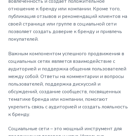
вовлеченность и создает положительное
отношение к бренду или компании. Кроме того,
публикация отзывов и рекомендаций клиентов на
своей странице или группе в социальной сети
позволяет создать доверие к бренду и привлечь
покупателей.
Важным компонентом успешного продвижения в
социальных сетях является взаимодействие с
аудиторией и поддержка общения пользователей
между собой. Ответы на комментарии и вопросы
пользователей, поддержка дискуссий и
обсуждений, создание сообществ, посвященных
тематике бренда или компании, помогают
укрепить связь с аудиторией и создать лояльность
к бренду.
Социальные сети – это мощный инструмент для