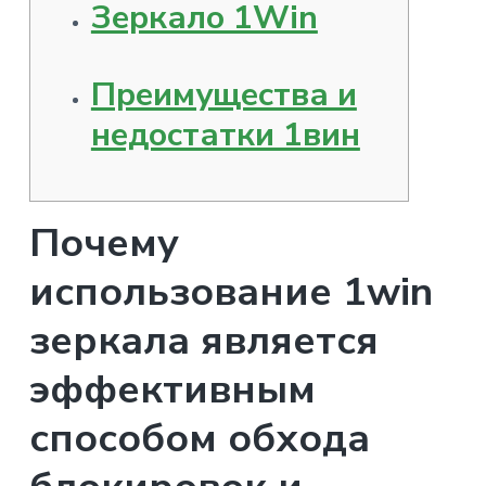
Зеркало 1Win
Преимущества и
недостатки 1вин
Почему
использование 1win
зеркала является
эффективным
способом обхода