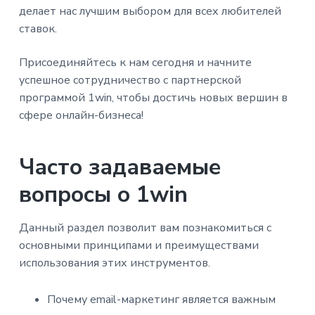
делает нас лучшим выбором для всех любителей
ставок.
Присоединяйтесь к нам сегодня и начните
успешное сотрудничество с партнерской
программой 1win, чтобы достичь новых вершин в
сфере онлайн-бизнеса!
Часто задаваемые
вопросы о 1win
Данный раздел позволит вам познакомиться с
основными принципами и преимуществами
использования этих инструментов.
Почему email-маркетинг является важным