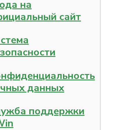
ода на
ициальный сайт
стема
зопасности
нфиденциальность
чных данных
лужба поддержки
Win