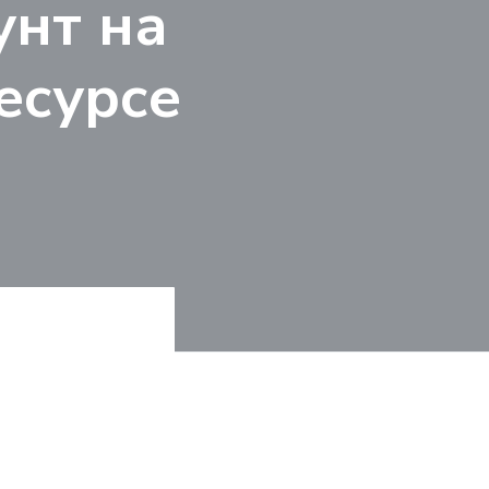
унт на
есурсе