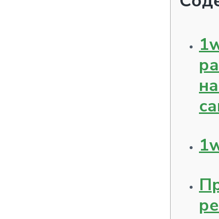
Сод
1w
ра
на
са
1w
П
ре