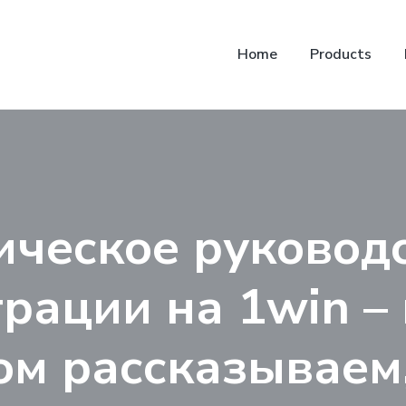
Home
Products
ическое руководс
рации на 1win –
ом рассказываем,