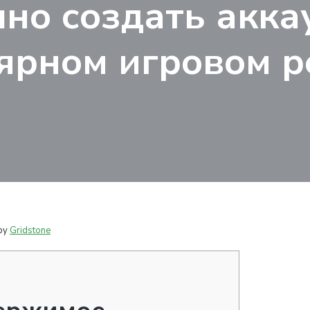
но создать акка
ярном игровом р
by
Gridstone