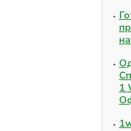
Го
пр
на
Од
Сп
1 
Оф
1w