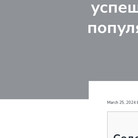
успеш
v
n
b
l
i
t
e
g
E
попул
n
a
e
r
t
g
i
y
o
n
March 25, 2024