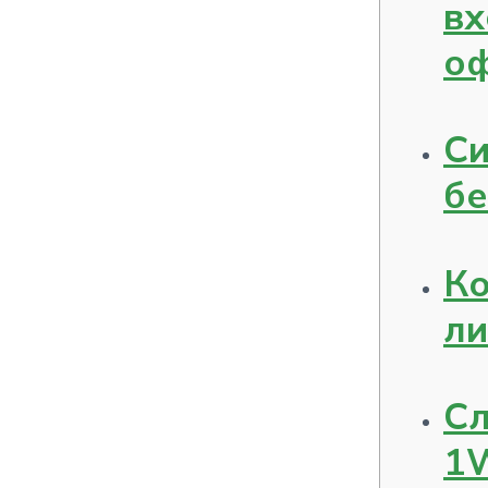
вх
оф
Си
бе
Ко
ли
С
1