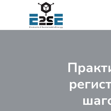
S
S
S
k
k
k
i
i
i
p
p
p
E
t
t
t
Innovative
l
Sustainable
o
o
o
e
Energy
m
p
m
f
Solutions
e
r
a
o
n
t
i
i
o
Практ
s
t
m
n
t
o
a
c
e
S
регист
u
r
o
r
s
y
n
t
шаг
a
n
t
i
n
a
e
a