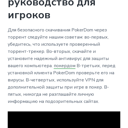
руководство для
игроков
Для безопасного скачивания PokerDom через
торрент следуйте нашим советам: во-первых,
убедитесь, что используете проверенный
торрент-трекер. Во-вторых, скачайте и
установите надежный антивирус для защиты
вашего компьютера.
покердом
В-третьих, перед
установкой клиента PokerDom проверьте его на
вирусы. В-четвертых, используйте VPN для
дополнительной защиты при игре в покер. В-
пятых, никогда не разглашайте личную
информацию на подозрительных сайтах.