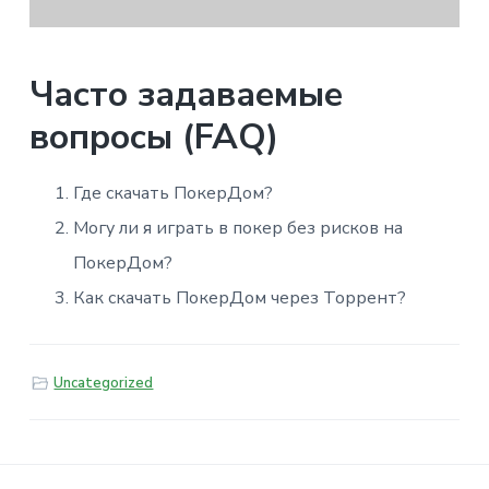
Часто задаваемые
вопросы (FAQ)
Где скачать ПокерДом?
Могу ли я играть в покер без рисков на
ПокерДом?
Как скачать ПокерДом через Торрент?
Uncategorized