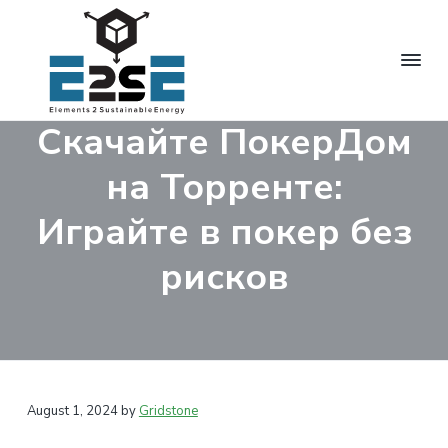
S
S
S
k
k
k
i
i
i
p
p
p
t
t
t
E
Innovative
Скачайте ПокерДом
o
o
o
Sustainable
l
Energy
p
m
f
e
Solutions
на Торренте:
m
r
a
o
e
i
i
o
n
Играйте в покер без
t
m
n
t
s
a
c
e
рисков
t
r
o
r
o
S
y
n
u
n
t
s
a
e
t
a
v
n
i
i
t
August 1, 2024
by
Gridstone
n
a
g