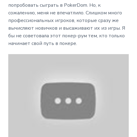
попробовать сыграть в PokerDom. Но, к
сожалению, меня не впечатлило. Слишком много
профессиональных игроков, которые сразу же
вычисляют новичков и высаживают их из игры. Я
бы не советовала этот покер-рум тем, кто только
начинает свой путь в покере.