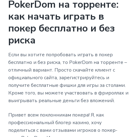
PokerDom на торренте:
как начать играть в
покер бесплатно и без
риска
Если вы хотите попробовать играть в покер
бесплатно и без риска, то PokerDom на торренте –
отличный вариант. Просто скачайте клиент с
официального сайта, зарегистрируйтесь и
получите бесплатные фишки для игры за столами.
Кроме того, вы можете участвовать в фрироллах и
выигрывать реальные деньги без вложений.
Привет всем поклонникам покера! Я, как
профессиональный блогер казино, хочу
поделиться с вами отзывами игроков о покер-