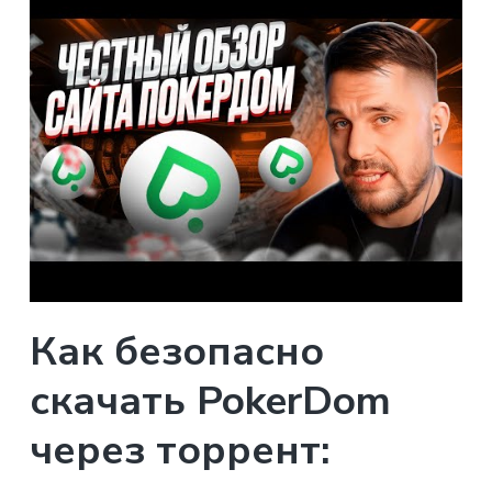
Как безопасно
скачать PokerDom
через торрент: