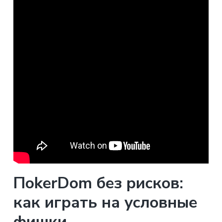
ПokerDom без рисков:
как играть на условные
фишки