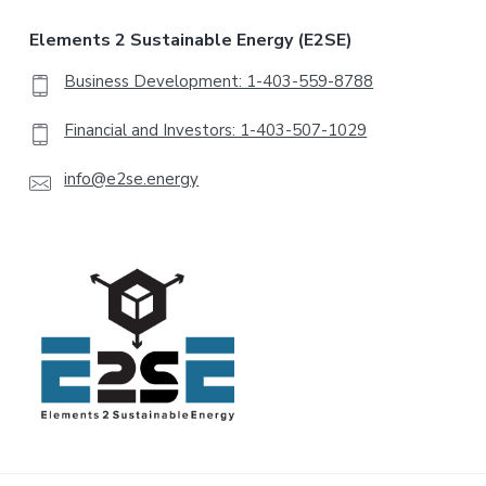
Elements 2 Sustainable Energy (E2SE)
Business Development: 1-403-559-8788
Financial and Investors: 1-403-507-1029
info@e2se.energy