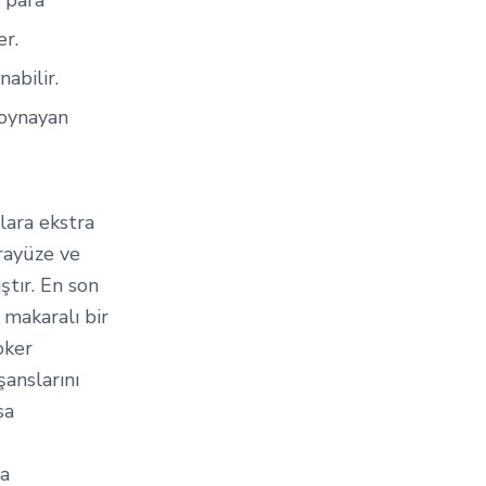
er.
abilir.
 oynayan
lara ekstra
arayüze ve
ştır. En son
 makaralı bir
oker
şanslarını
sa
ma