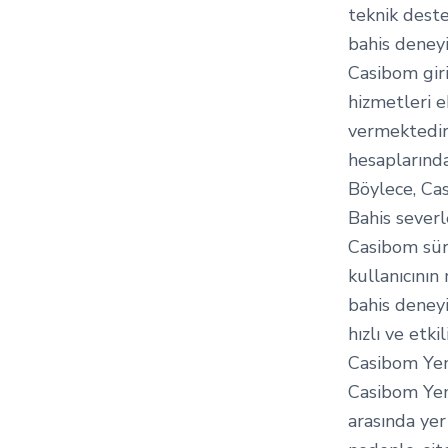
teknik deste
bahis deneyi
Casibom gir
hizmetleri e
vermektedir 
hesaplarında
Böylece, Cas
Bahis severl
Casibom süre
kullanıcının
bahis deneyi
hızlı ve etk
Casibom Yen
Casibom Yeni
arasında ye