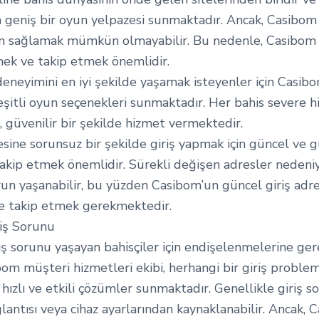
 geniş bir oyun yelpazesi sunmaktadır. Ancak, Casibom 
m sağlamak mümkün olmayabilir. Bu nedenle, Casibom 
mek ve takip etmek önemlidir.
deneyimini en iyi şekilde yaşamak isteyenler için Casib
eşitli oyun seçenekleri sunmaktadır. Her bahis severe 
 güvenilir bir şekilde hizmet vermektedir.
sine sorunsuz bir şekilde giriş yapmak için güncel ve gü
takip etmek önemlidir. Sürekli değişen adresler nedeniy
un yaşanabilir, bu yüzden Casibom’un güncel giriş adre
 takip etmek gerekmektedir.
iş Sorunu
ş sorunu yaşayan bahisçiler için endişelenmelerine ger
m müşteri hizmetleri ekibi, herhangi bir giriş proble
 hızlı ve etkili çözümler sunmaktadır. Genellikle giriş so
lantısı veya cihaz ayarlarından kaynaklanabilir. Ancak, 