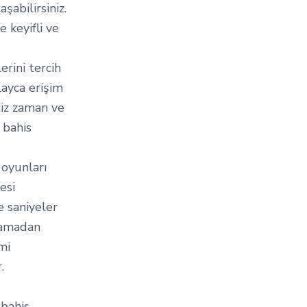
şabilirsiniz.
 keyifli ve
erini tercih
layca erişim
iniz zaman ve
r bahis
 oyunları
esi
e saniyeler
aşamadan
mi
.
 bahis