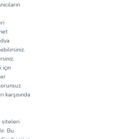
ıcıların
ri
zmet
edya
bilirsiniz.
siniz.
 için
Her
 sorunsuz
ı karşısında
siteleri
ır. Bu