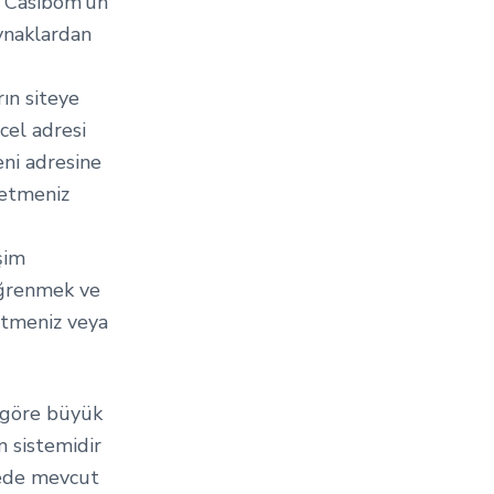
. Casibom’un
aynaklardan
rın siteye
cel adresi
eni adresine
 etmeniz
şim
 öğrenmek ve
 etmeniz veya
e göre büyük
m sistemidir
kede mevcut