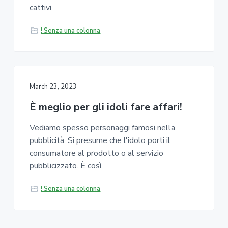
b
a
cattivi
l
t
e
E
! Senza una colonna
i
n
o
e
r
n
g
y
March 23, 2023
È meglio per gli idoli fare affari!
Vediamo spesso personaggi famosi nella
pubblicità. Si presume che l'idolo porti il ​​
consumatore al prodotto o al servizio
pubblicizzato. È così,
! Senza una colonna