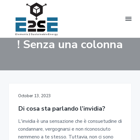
S
S
S
k
k
k
i
i
i
p
p
p
t
t
t
E
Innovative
! Senza una colonna
o
o
o
Sustainable
l
Energy
p
m
f
e
Solutions
m
r
a
o
e
i
i
o
n
t
m
n
t
s
a
c
e
t
r
o
r
o
S
October 13, 2023
y
n
u
n
t
s
Di cosa sta parlando l’invidia?
a
e
t
a
v
n
L'invidia è una sensazione che è consuetudine di
i
i
t
condannare, vergognarsi e non riconosciuto
n
a
g
nemmeno a te stesso. Tuttavia, non ci sono