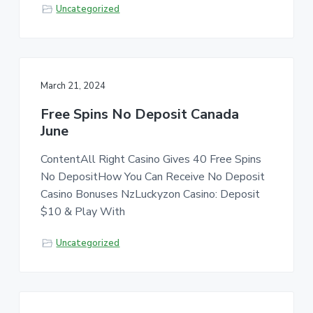
Uncategorized
March 21, 2024
Free Spins No Deposit Canada ️
June
ContentAll Right Casino Gives 40 Free Spins
No DepositHow You Can Receive No Deposit
Casino Bonuses NzLuckyzon Casino: Deposit
$10 & Play With
Uncategorized