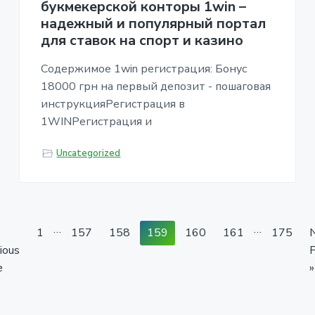
букмекерской конторы 1win –
надежный и популярный портал
для ставок на спорт и казино
Содержимое 1win регистрация: Бонус
18000 грн на первый депозит - пошаговая
инструкцияРегистрация в
1WINРегистрация и
Uncategorized
…
…
1
157
158
159
160
161
175
ious
e
»