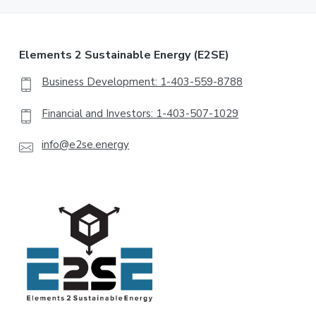
Elements 2 Sustainable Energy (E2SE)
Business Development: 1-403-559-8788
Financial and Investors: 1-403-507-1029
info@e2se.energy