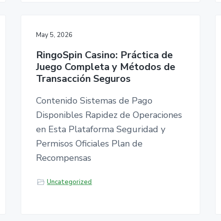
May 5, 2026
RingoSpin Casino: Práctica de
Juego Completa y Métodos de
Transacción Seguros
Contenido Sistemas de Pago
Disponibles Rapidez de Operaciones
en Esta Plataforma Seguridad y
Permisos Oficiales Plan de
Recompensas
Uncategorized