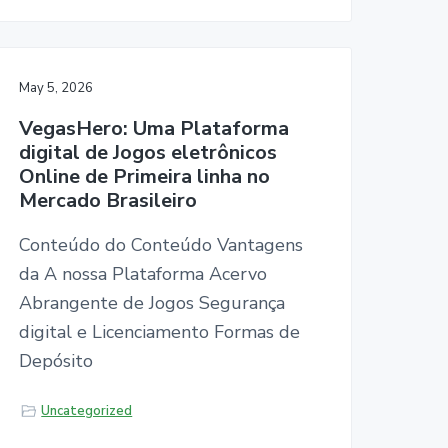
May 5, 2026
VegasHero: Uma Plataforma
digital de Jogos eletrônicos
Online de Primeira linha no
Mercado Brasileiro
Conteúdo do Conteúdo Vantagens
da A nossa Plataforma Acervo
Abrangente de Jogos Segurança
digital e Licenciamento Formas de
Depósito
Uncategorized