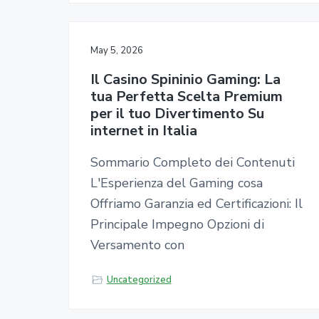
May 5, 2026
Il Casino Spininio Gaming: La
tua Perfetta Scelta Premium
per il tuo Divertimento Su
internet in Italia
Sommario Completo dei Contenuti
L'Esperienza del Gaming cosa
Offriamo Garanzia ed Certificazioni: Il
Principale Impegno Opzioni di
Versamento con
Uncategorized