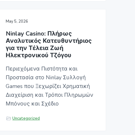
May 5, 2026
Ninlay Casino: Πλήρως
Αναλυτικός Κατευθυντήριος
για την Τέλεια Ζωή
Ηλεκτρονικού Τζόγου
Περιεχόμενα Πιστότητα και
Προστασία στο Ninlay Συλλογή
Games που Ξεχωρίζει Χρηματική
Διαχείριση και Τρόποι Πληρωμών
Μπόνους και Σχέδιο
Uncategorized