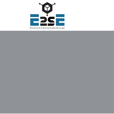
S
S
S
k
k
k
i
i
i
p
p
p
E
t
t
t
Innovative
l
Sustainable
o
o
o
e
Energy
m
p
m
f
Solutions
e
r
a
o
n
t
i
i
o
s
t
m
n
t
o
a
c
e
S
u
r
o
r
s
y
n
t
a
n
t
i
n
a
e
a