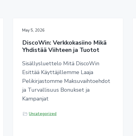
May 5, 2026
DiscoWin: Verkkokasiino Mikä
Yhdistää Viihteen ja Tuotot
Sisällysluettelo Mitä DiscoWin
Esittää Käyttäjillemme Laaja
Pelikirjastomme Maksuvaihtoehdot
ja Turvallisuus Bonukset ja
Kampanjat
Uncategorized