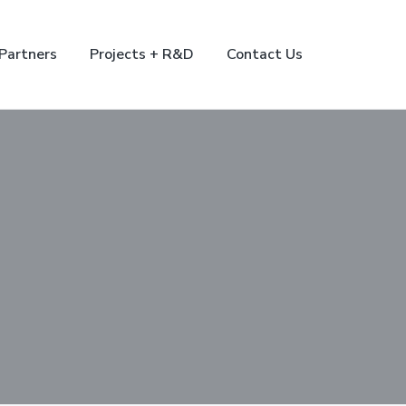
Partners
Projects + R&D
Contact Us