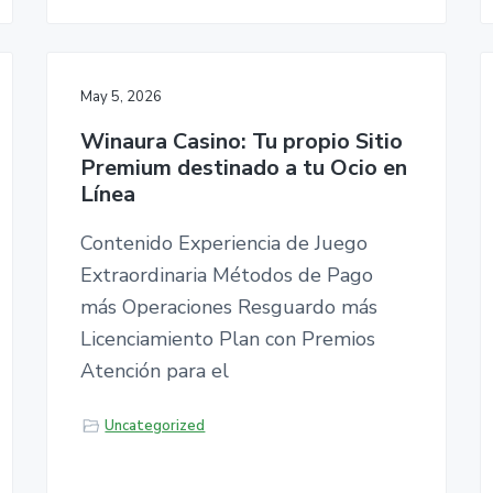
May 5, 2026
Winaura Casino: Tu propio Sitio
Premium destinado a tu Ocio en
Línea
Contenido Experiencia de Juego
Extraordinaria Métodos de Pago
más Operaciones Resguardo más
Licenciamiento Plan con Premios
Atención para el
Uncategorized