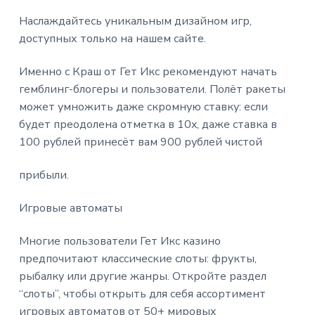
Наслаждайтесь уникальным дизайном игр,
доступных только на нашем сайте.
Именно с Краш от Гет Икс рекомендуют начать
гемблинг-блогеры и пользователи. Полёт ракеты
может умножить даже скромную ставку: если
будет преодолена отметка в 10x, даже ставка в
100 рублей принесёт вам 900 рублей чистой
прибыли.
Игровые автоматы
Многие пользователи Гет Икс казино
предпочитают классические слоты: фрукты,
рыбалку или другие жанры. Откройте раздел
“слоты”, чтобы открыть для себя ассортимент
игровых автоматов от 50+ мировых