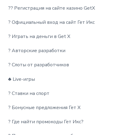
?‍? Регистрация на сайте казино GetX
? Официальный вход на сайт Гет Икс
? Играть на деньги в Get X
? Авторские разработки
? Слоты от разработчиков
♣️ Live-игры
? Ставки на спорт
? Бонусные предложения Гет Х
? Где найти промокоды Гет Икс?