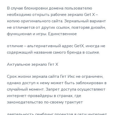
В случае блокировки домена пользователю
необходимо открыть рабочее зеркало Get X –
копию оригинального сайта. Зеркальный вариант
не отличается от других ссылок, повторяя дизайн,
функционал и игры. Единственное
отличие – альтернативный адрес GetX, иногда не
содержащий названия самого бренда в ссылке.
Актуальное зеркало Гет Х
Срок жизни зеркала сайта Гет Икс не ограничен,
однако доступ к нему может быть заблокирован в
случайный момент. Запрет доступа осуществляют
интернет-провайдеры в странах, где
законодательство по-своему трактует
деятельность гемблинг проектов в сети интернет.