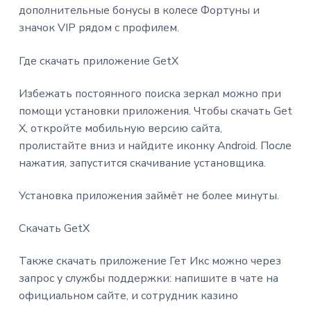
дополнительные бонусы в колесе Фортуны и
значок VIP рядом с профилем.
Где скачать приложение GetX
Избежать постоянного поиска зеркал можно при
помощи установки приложения. Чтобы скачать Get
X, откройте мобильную версию сайта,
пролистайте вниз и найдите иконку Android. После
нажатия, запустится скачивание установщика.
Установка приложения займёт не более минуты.
Скачать GetX
Также скачать приложение Гет Икс можно через
запрос у службы поддержки: напишите в чате на
официальном сайте, и сотрудник казино