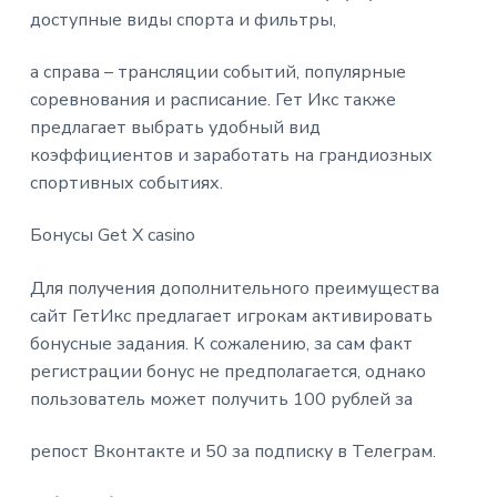
доступные виды спорта и фильтры,
а справа – трансляции событий, популярные
соревнования и расписание. Гет Икс также
предлагает выбрать удобный вид
коэффициентов и заработать на грандиозных
спортивных событиях.
Бонусы Get X casino
Для получения дополнительного преимущества
сайт ГетИкс предлагает игрокам активировать
бонусные задания. К сожалению, за сам факт
регистрации бонус не предполагается, однако
пользователь может получить 100 рублей за
репост Вконтакте и 50 за подписку в Телеграм.