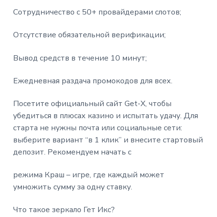
Сотрудничество с 50+ провайдерами слотов;
Отсутствие обязательной верификации;
Вывод средств в течение 10 минут;
Ежедневная раздача промокодов для всех.
Посетите официальный сайт Get-X, чтобы
убедиться в плюсах казино и испытать удачу. Для
старта не нужны почта или социальные сети:
выберите вариант “в 1 клик” и внесите стартовый
депозит. Рекомендуем начать с
режима Краш – игре, где каждый может
умножить сумму за одну ставку.
Что такое зеркало Гет Икс?