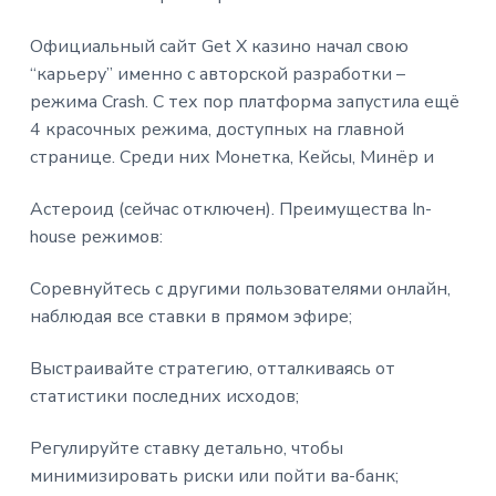
Официальный сайт Get X казино начал свою
“карьеру” именно с авторской разработки –
режима Crash. С тех пор платформа запустила ещё
4 красочных режима, доступных на главной
странице. Среди них Монетка, Кейсы, Минёр и
Астероид (сейчас отключен). Преимущества In-
house режимов:
Соревнуйтесь с другими пользователями онлайн,
наблюдая все ставки в прямом эфире;
Выстраивайте стратегию, отталкиваясь от
статистики последних исходов;
Регулируйте ставку детально, чтобы
минимизировать риски или пойти ва-банк;