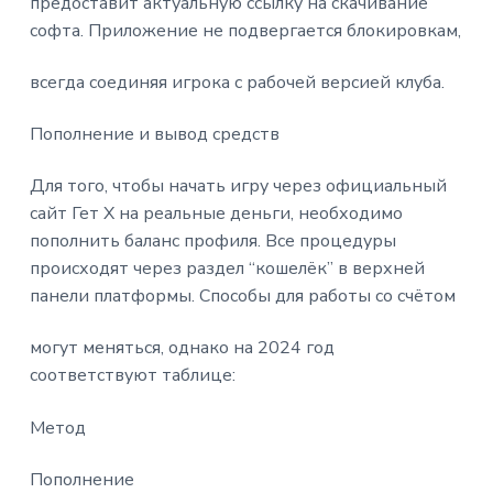
предоставит актуальную ссылку на скачивание
софта. Приложение не подвергается блокировкам,
всегда соединяя игрока с рабочей версией клуба.
Пополнение и вывод средств
Для того, чтобы начать игру через официальный
сайт Гет Х на реальные деньги, необходимо
пополнить баланс профиля. Все процедуры
происходят через раздел “кошелёк” в верхней
панели платформы. Способы для работы со счётом
могут меняться, однако на 2024 год
соответствуют таблице:
Метод
Пополнение