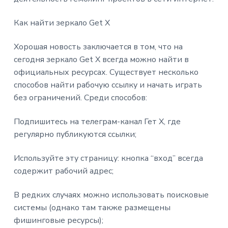
Как найти зеркало Get X
Хорошая новость заключается в том, что на
сегодня зеркало Get X всегда можно найти в
официальных ресурсах. Существует несколько
способов найти рабочую ссылку и начать играть
без ограничений. Среди способов:
Подпишитесь на телеграм-канал Гет Х, где
регулярно публикуются ссылки;
Используйте эту страницу: кнопка “вход” всегда
содержит рабочий адрес;
В редких случаях можно использовать поисковые
системы (однако там также размещены
фишинговые ресурсы);