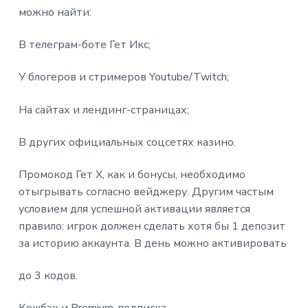
можно найти:
В телеграм-боте Гет Икс;
У блогеров и стримеров Youtube/Twitch;
На сайтах и лендинг-страницах;
В других официальных соцсетях казино.
Промокод Гет Х, как и бонусы, необходимо
отыгрывать согласно вейджеру. Другим частым
условием для успешной активации является
правило: игрок должен сделать хотя бы 1 депозит
за историю аккаунта. В день можно активировать
до 3 кодов.