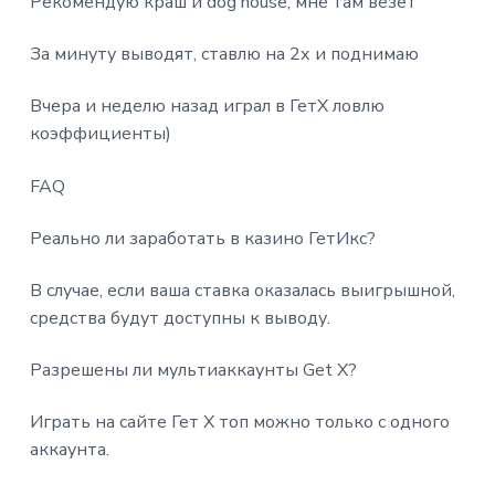
Рекомендую краш и dog house, мне там везёт
За минуту выводят, ставлю на 2х и поднимаю
Вчера и неделю назад играл в ГетХ ловлю
коэффициенты)
FAQ
Реально ли заработать в казино ГетИкс?
В случае, если ваша ставка оказалась выигрышной,
средства будут доступны к выводу.
Разрешены ли мультиаккаунты Get X?
Играть на сайте Гет Х топ можно только с одного
аккаунта.