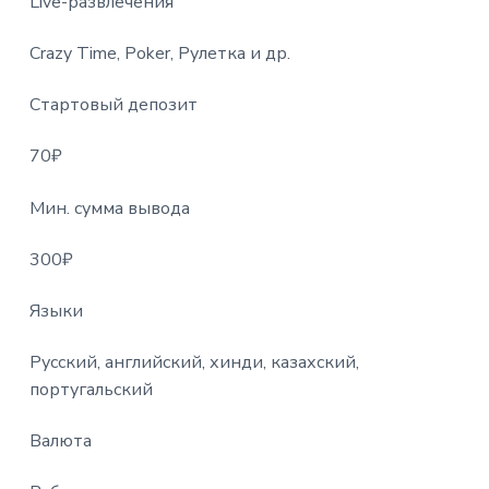
Live-развлечения
Crazy Time, Poker, Рулетка и др.
Стартовый депозит
70₽
Мин. сумма вывода
300₽
Языки
Русский, английский, хинди, казахский,
португальский
Валюта