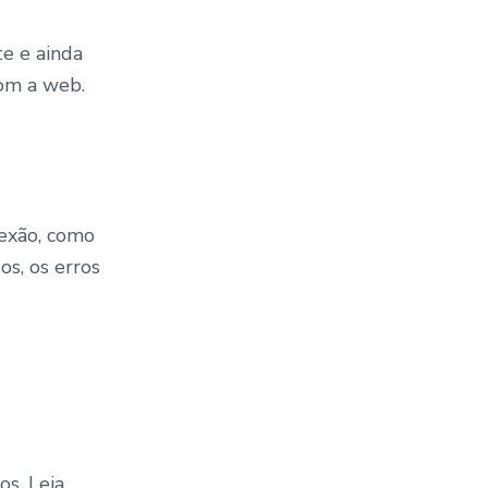
te e ainda
com a web.
exão, como
s, os erros
s. Leia