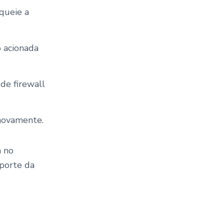
oqueie a
o acionada
de firewall
 novamente.
n no
uporte da