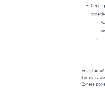
Certifi
conexão
Pa
pe
Você também
terminal. Se
Exness poder