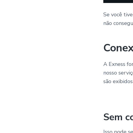
Se você tive
não consegu
Conex
A Exness fo
nosso servi
são exibido
Sem c
Isso pode s