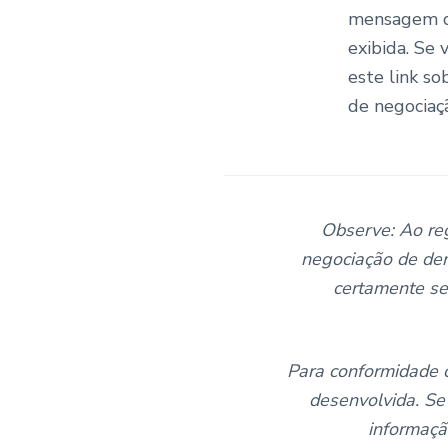
mensagem de
exibida. Se 
este link so
de negociaç
Observe: Ao reg
negociação de de
certamente se
Para conformidade c
desenvolvida. Se
informaç