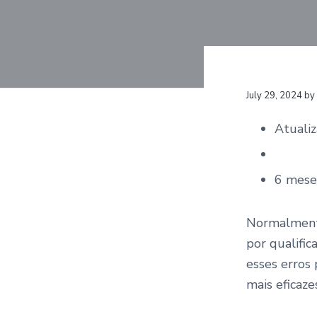
v
n
b
l
i
t
e
g
E
n
a
e
r
t
g
July 29, 2024
by
i
y
o
Atuali
n
6 mese
Normalmente
por qualifi
esses erros
mais eficazes