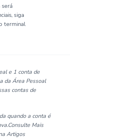
 será
iais, siga
o terminal
eal e 1 conta de
a da Área Pessoal
ssas contas de
ida quando a conta é
ova.Consulte Mais
a Artigos