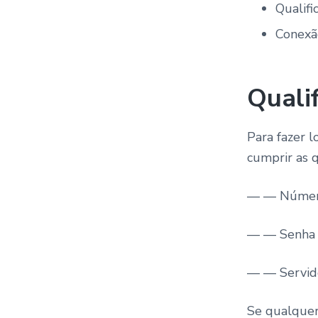
Qualifi
Conexã
Quali
Para fazer 
cumprir as q
— — Número
— — Senha 
— — Servido
Se qualquer