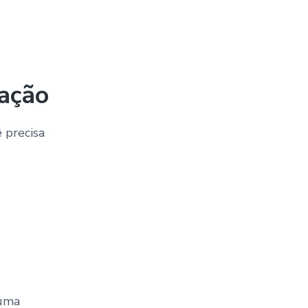
iação
 precisa
 uma