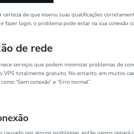
r certeza de que inseriu suas qualificações corretamen
ir fazer login, o problema pode estar na sua conexão 
ão de rede
rnece serviços que podem minimizar problemas de con
ço VPS totalmente gratuito. No entanto, em muitos caso
s como “Sem conexão” e “Erro normal”.
onexão
er causado por alguns problemas, então vamos repará-lo