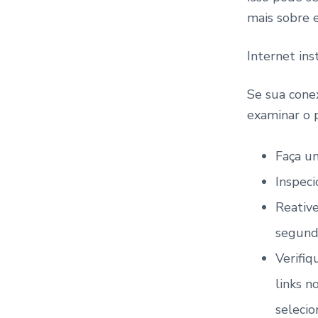
mais sobre e
Internet ins
Se sua conex
examinar o 
Faça u
Inspeci
Reativ
segund
Verifiq
links n
selecio