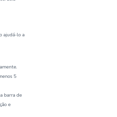
o ajudá-lo a
tamente.
 menos 5
a barra de
ção e