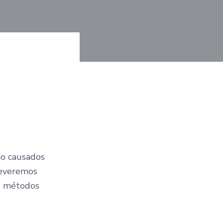
 causados ​​
reveremos
os métodos